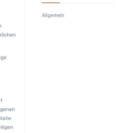
Allgemein
h
rlichen
ige
it
ogenen
liate
iligen