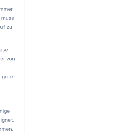
 immer
g muss
auf zu
iese
der von
f gute
inige
ignet.
ammen.