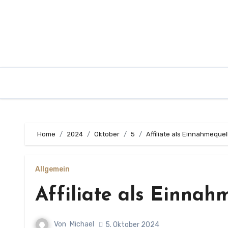
Zum
Inhalt
springen
Home
2024
Oktober
5
Affiliate als Einnahmeque
Allgemein
Affiliate als Einnah
Von
Michael
5. Oktober 2024