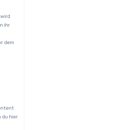
 wird
n ihr
er dem
ontent
 du hier