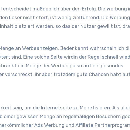
el entscheidet maßgeblich über den Erfolg. Die Werbung
den Leser nicht stört, ist wenig zielführend. Die Werbun
halt platziert werden, so das der Nutzer gewillt ist, dr
e Menge an Werbeanzeigen. Jeder kennt wahrscheinlich d
rt sind. Eine solche Seite wirdin der Regel schnell wie
schränkt die Menge der Werbung also auf ein gesundes
er verschreckt, ihr aber trotzdem gute Chancen habt au
hkeit sein, um die Internetseite zu Monetisieren. Als alle
t ab einer gewissen Menge an regelmäßigen Besuchern gee
s herkömmlicher Ads Werbung und Affiliate Partnerprogr