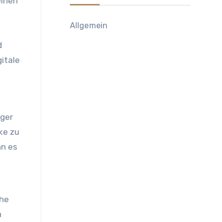
einen
Allgemein
d
gitale
iger
ke zu
nn es
che
n