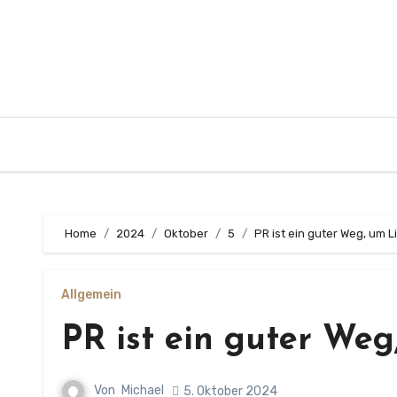
Zum
Inhalt
springen
Home
2024
Oktober
5
PR ist ein guter Weg, um
Allgemein
PR ist ein guter We
Von
Michael
5. Oktober 2024