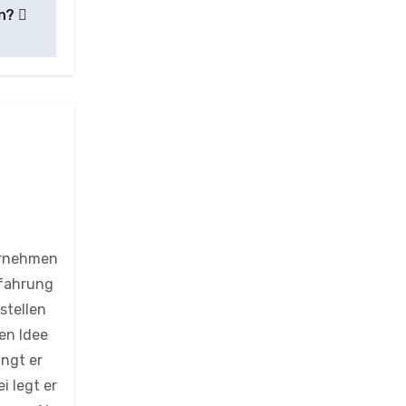
en?
ternehmen
rfahrung
stellen
ten Idee
ingt er
i legt er