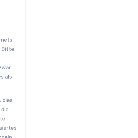
rnets
 Bitte
 zwar
s als
 dies
 die
ete
siertes
ndeln.