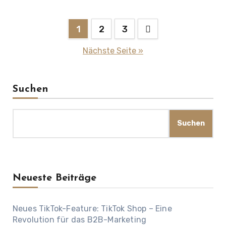
Seitennummerierung
1
2
3
der
Nächste Seite »
Beiträge
Suchen
Suchen
Neueste Beiträge
Neues TikTok-Feature: TikTok Shop – Eine
Revolution für das B2B-Marketing