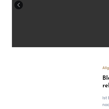
All
Bl
re
Ist Bloggen im Zeitalter von Social Media und Kurzvideos
noc