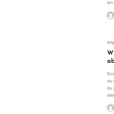
ein
All
Wi
ab
Einfache Schritte, um immer up-to-date zu bleiben Hast
du 
du 
dei