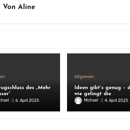
Von
Aline
ein
Allgemein
rugschluss des „Mehr
Ideen gibt’s genug – 
sser“
wie gelingt die
Umsetzung?
chael
Michael
6. April 2025
4. April 2025