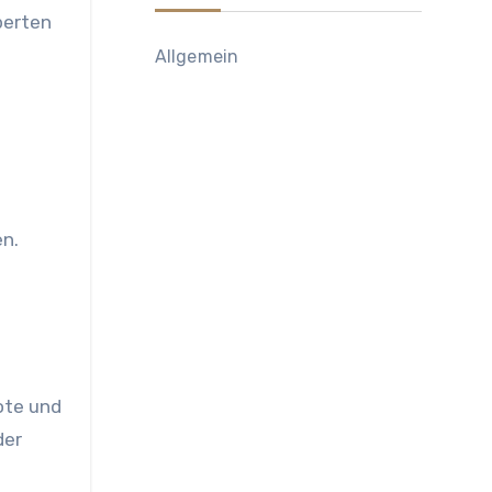
perten
Allgemein
en.
ote und
der