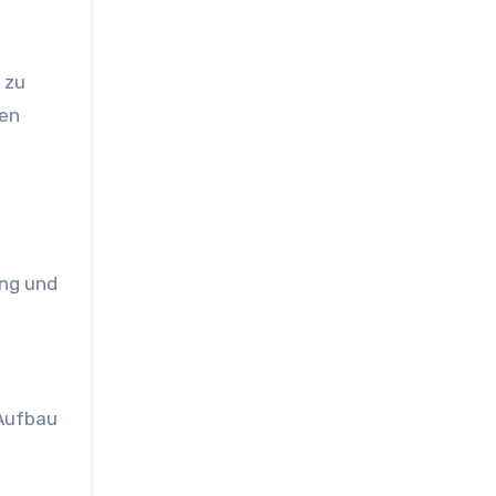
 zu
den
ng und
 Aufbau