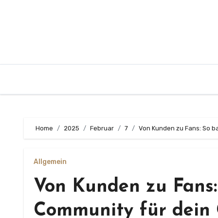
Zum
Inhalt
springen
Home
2025
Februar
7
Von Kunden zu Fans: So ba
Allgemein
Von Kunden zu Fans: 
Community für dein 