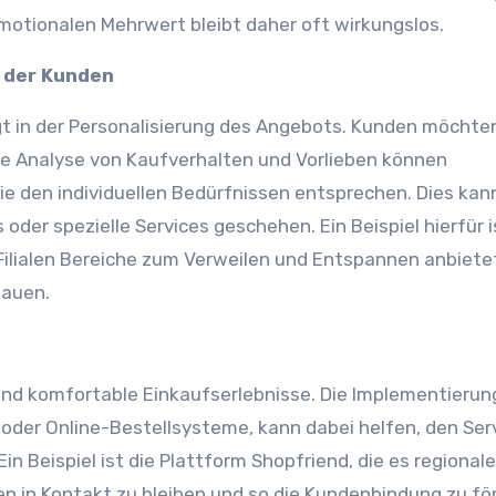
otionalen Mehrwert bleibt daher oft wirkungslos.
n der Kunden
gt in der Personalisierung des Angebots. Kunden möchte
e Analyse von Kaufverhalten und Vorlieben können
e den individuellen Bedürfnissen entsprechen. Dies kan
oder spezielle Services geschehen. Ein Beispiel hierfür i
Filialen Bereiche zum Verweilen und Entspannen anbiete
bauen.
 und komfortable Einkaufserlebnisse. Die Implementierun
s oder Online-Bestellsysteme, kann dabei helfen, den Ser
n Beispiel ist die Plattform Shopfriend, die es regional
n in Kontakt zu bleiben und so die Kundenbindung zu fö