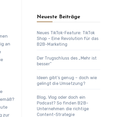
Neueste Beiträge
Neues TikTok-Feature: TikTok
Shop – Eine Revolution für das
ig an
B2B-Marketing
e
Der Trugschluss des „Mehr ist
ie
besser“
Ideen gibt’s genug – doch wie
gelingt die Umsetzung?
te
Blog, Vlog oder doch ein
tgemäß?
Podcast? So finden B2B-
eute
Unternehmen die richtige
Content-Strategie
g zur