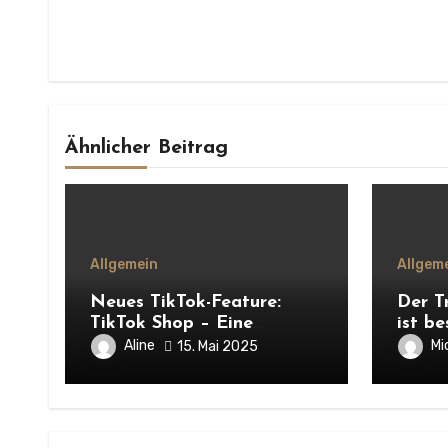
Ähnlicher Beitrag
Allgemein
Allgem
Neues TikTok-Feature:
Der T
TikTok Shop – Eine
ist be
Revolution für das B2B-
Aline
Mi
15. Mai 2025
Marketing