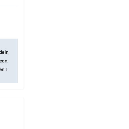
dein
cen,
ren