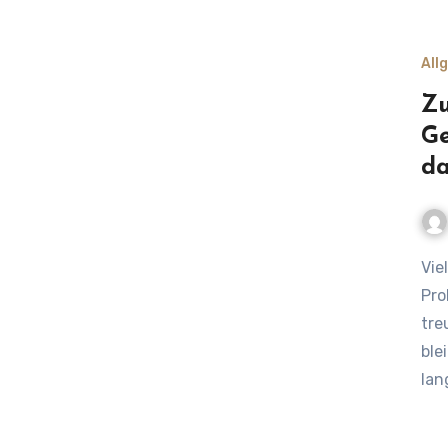
All
Zu
Ge
da
Viele Einzelhändler, Gastronomen und Baristas kennen das
Pro
tre
ble
lan