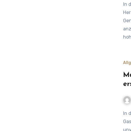
In der heutigen digitalen Ära stehen Unternehmen vor der
Her
Gen
anz
hoh
All
Ma
er
In der heutigen wettbewerbsintensiven
Gas
unv