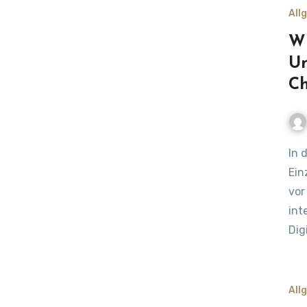
All
Wi
Un
Ch
In der heutigen dynamischen Geschäftswelt stehen
Ein
vor
int
Dig
All