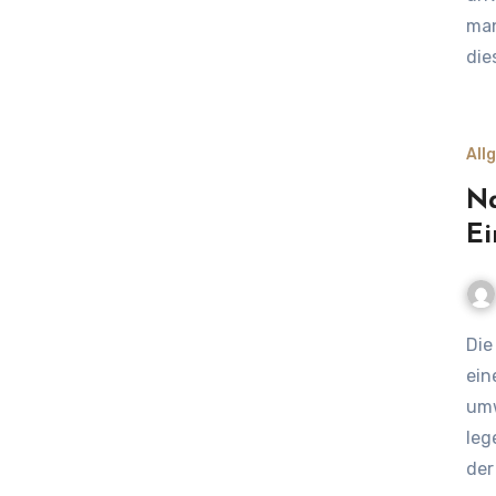
man
die
All
Na
Ei
Die Bedeutung der Nachhaltigkeit in der Lieferkette In
ein
umw
leg
der