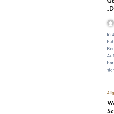
Ga
„D
In der Gastronomie ist die Kommunikation zwischen
Füh
Bed
Auf
har
sic
All
We
Sc