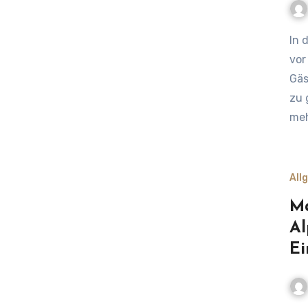
In der heutigen, schnelllebigen Welt stehen Gastronomen
vor
Gäs
zu 
me
All
Ma
Al
Ei