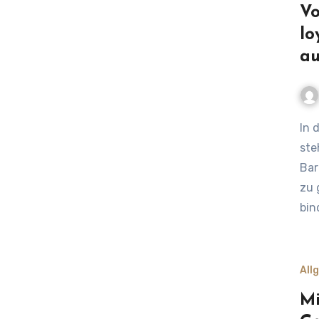
Vo
lo
au
In der heutigen wettbewerbsintensiven Geschäftswelt
ste
Bar
zu 
bin
All
Mi